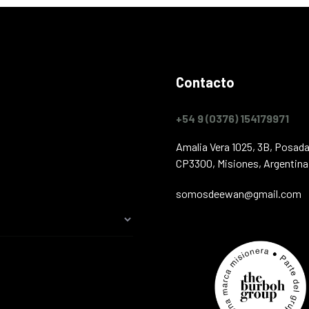
Contacto
+54 9 (0376) 154179971
Amalia Vera 1025, 3B, Posada
CP3300, Misiones, Argentina
somosdeewan@gmail.com