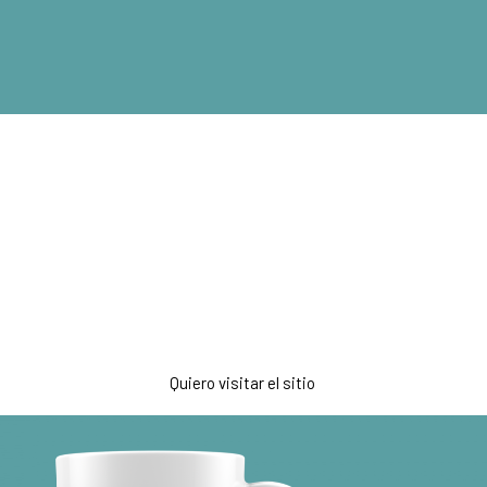
Milénico es el primer medio digital diseña
para millennials.
Nacido en 2016, atraviesa un refresh de 
darle más versatilidad en diferentes plat
Milénico es la voz en español para “millen
propuesta nuestra.
Quiero visitar el sitio