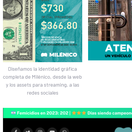
Diseñamos la identidad gráfica
completa de Milénico, desde la web
y los assets para streaming, a las
redes sociales