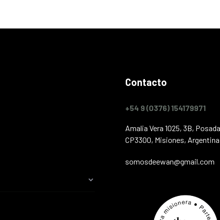
Contacto
+54 9 (0376) 154179971
Amalia Vera 1025, 3B, Posada
CP3300, Misiones, Argentina
somosdeewan@gmail.com